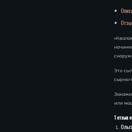
Опис
Отз
«Квала
начинко
снаружи
Это сыт
сырного
Закажит
или ма
1 отзыв 
Ольг