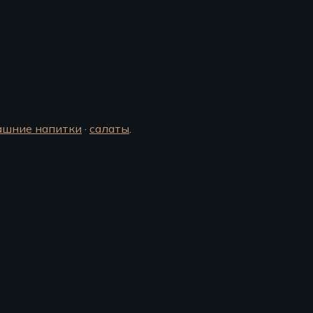
ашние напитки
·
салаты
.