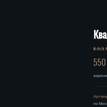
Ква
5
55
варени
Артику
по Мос