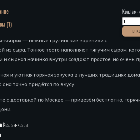
ание
Квалам-
ывы
(1)
В К
м-квари» — нежные грузинские вареники с
й из сыра. Тонкое тесто наполняют тягучим сыром, кот
 и сырная начинка внутри создают простое, но очень 
ная и уютная горячая закуска в лучших традициях дом
 она точно придётся по вкусу.
е с доставкой по Москве — привезём бесплатно, горяч
цони.
на
Квалам-квари
а