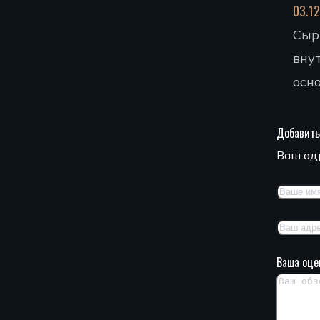
03.1
Сыр
вну
осн
Добавить
Ваш адр
Ваша оце