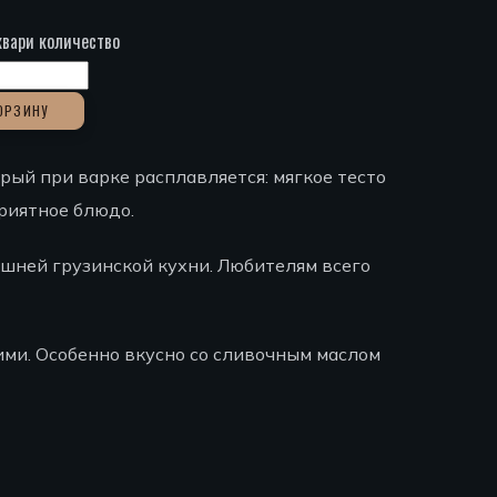
квари количество
ОРЗИНУ
орый при варке расплавляется: мягкое тесто
приятное блюдо.
ашней грузинской кухни. Любителям всего
ими. Особенно вкусно со сливочным маслом