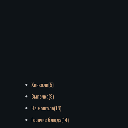
Хинкали
600
₽
В К
5
Хинкали
(5)
Выпечка
(9)
На мангале
(18)
Горячие блюда
(14)