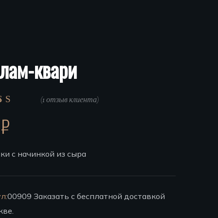
лам-квари
(
1
отзыв клиента)
0
₽
ки с начинкой из сыра
л:
00909
Заказать с бесплатной доставкой
кве.