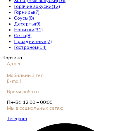
Холодные закуски
(16)
Горячие закуски
(12)
Гарниры
(7)
Соусы
(8)
Десерты
(9)
Напитки
(31)
Сеты
(8)
Праздничные
(7)
Гастроном
(14)
Корзина
Адрес:
Москва, ул. Новый Арбат, 11, стр. 2 (Этаж
1)
Мобильный тел.:
+7 (925) 549-34-83
E-mail:
genatsvale.arb@gmail.com
Время работы:
Пн-Вс: 12:00 – 00:00
Мы в социальных сетях:
Telegram