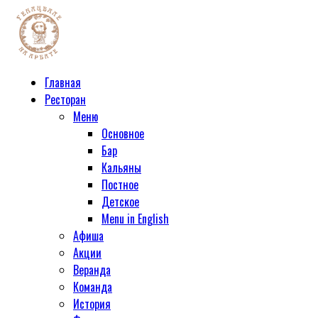
Главная
Ресторан
Меню
Основное
Бар
Кальяны
Постное
Детское
Menu in English
Афиша
Акции
Веранда
Команда
История