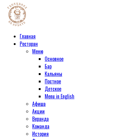
Главная
Ресторан
Меню
Основное
Бар
Кальяны
Постное
Детское
Menu in English
Афиша
Акции
Веранда
Команда
История