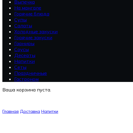
Выпечка
На мангале
Горячие блюда
Супы
Салаты
Холодные закуски
Горячие закуски
Гарниры
Соусы
Десерты
Напитки
Сеты
Праздничные
Гастроном
Ваша корзина пуста.
Главная
Доставка
Напитки
Апельсиновый сок