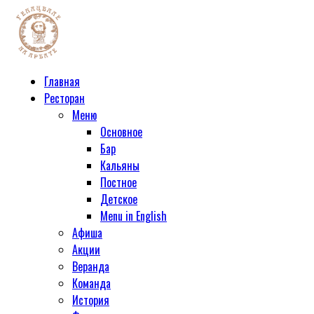
Главная
Ресторан
Меню
Основное
Бар
Кальяны
Постное
Детское
Menu in English
Афиша
Акции
Веранда
Команда
История