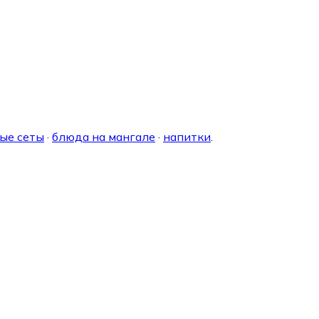
ые сеты
·
блюда на мангале
·
напитки
.