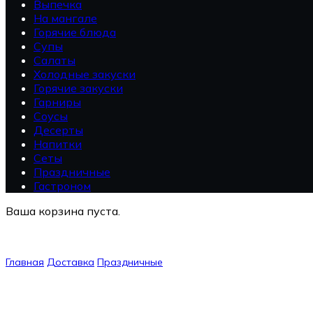
Выпечка
На мангале
Горячие блюда
Супы
Салаты
Холодные закуски
Горячие закуски
Гарниры
Соусы
Десерты
Напитки
Сеты
Праздничные
Гастроном
Ваша корзина пуста.
Главная
Доставка
Праздничные
Корейка ягненка «Корона»