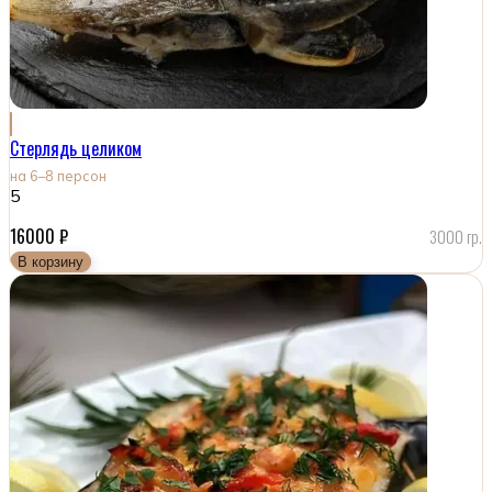
Стерлядь целиком
на 6–8 персон
5
16000
₽
3000 гр.
В корзину