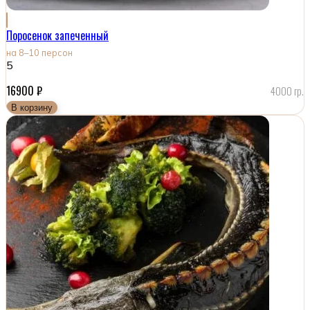
Поросенок запеченный
на 8–10 персон
5
16900
₽
4000 гр.
В корзину