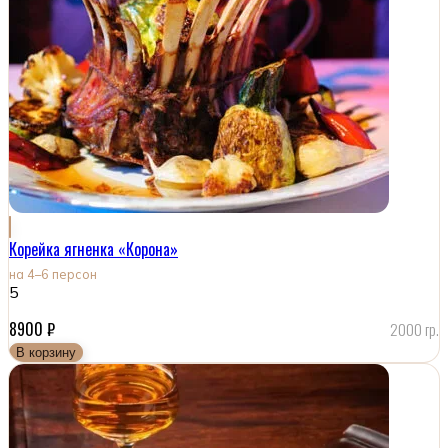
Корейка ягненка «Корона»
на 4–6 персон
5
8900
₽
2000 гр.
В корзину