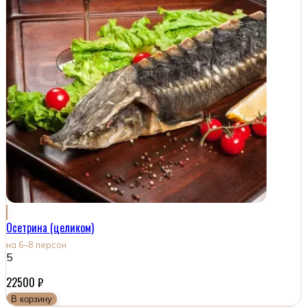
Осетрина (целиком)
на 6–8 персон
5
22500
₽
В корзину