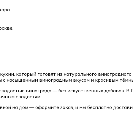
хара
оскве.
ухни, который готовят из натурального виноградного 
сы с насыщенным виноградным вкусом и красивым тёмн
й сладостью винограда — без искусственных добавок. 
вычным сладостям.
кой на дом — оформите заказ, и мы бесплатно достави