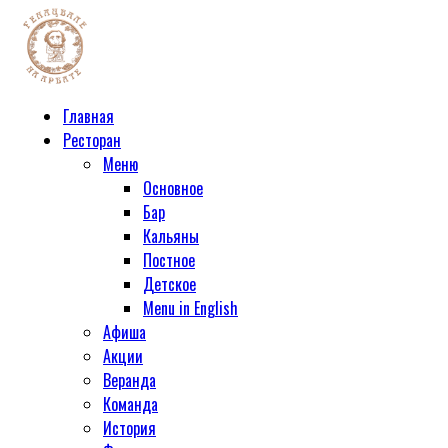
Главная
Ресторан
Меню
Основное
Бар
Кальяны
Постное
Детское
Menu in English
Афиша
Акции
Веранда
Команда
История