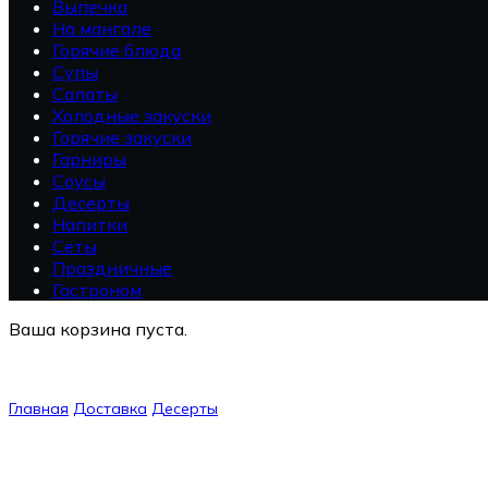
Выпечка
На мангале
Горячие блюда
Супы
Салаты
Холодные закуски
Горячие закуски
Гарниры
Соусы
Десерты
Напитки
Сеты
Праздничные
Гастроном
Ваша корзина пуста.
Главная
Доставка
Десерты
Пеламуши