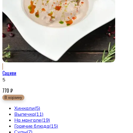
Сациви
5
770
₽
В корзину
Хинкали
(5)
Выпечка
(11)
На мангале
(19)
Горячие блюда
(15)
Супы
(7)