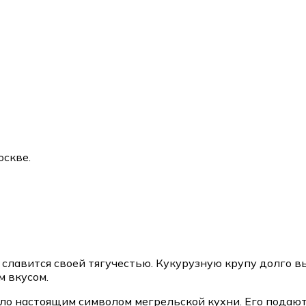
оскве.
славится своей тягучестью. Кукурузную крупу долго вы
м вкусом.
о настоящим символом мегрельской кухни. Его подают 