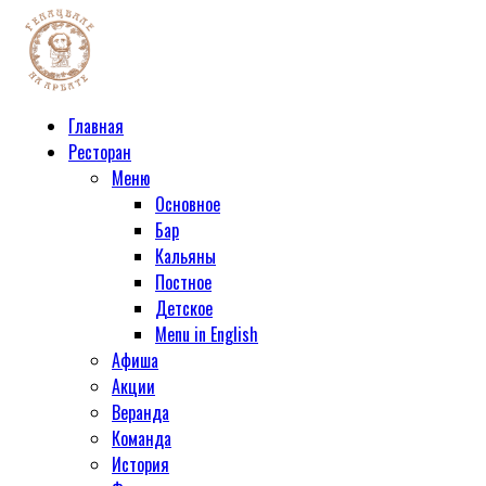
Главная
Ресторан
Меню
Основное
Бар
Кальяны
Постное
Детское
Menu in English
Афиша
Акции
Веранда
Команда
История