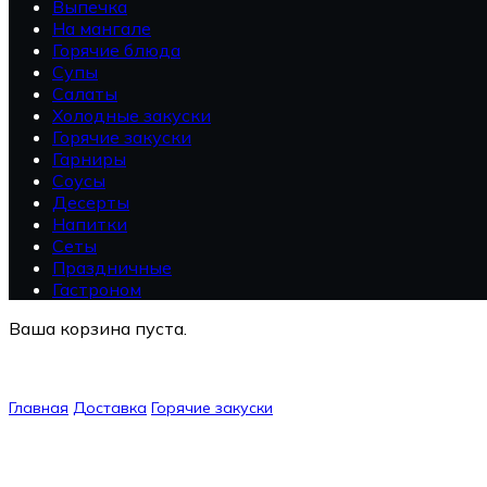
Выпечка
На мангале
Горячие блюда
Супы
Салаты
Холодные закуски
Горячие закуски
Гарниры
Соусы
Десерты
Напитки
Сеты
Праздничные
Гастроном
Ваша корзина пуста.
Главная
Доставка
Горячие закуски
Эларджи