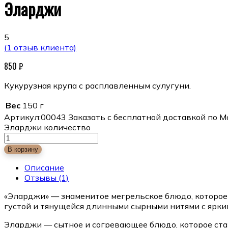
Эларджи
5
(
1
отзыв клиента)
850
₽
Кукурузная крупа с расплавленным сулугуни.
Вес
150 г
Артикул:
00043
Заказать с бесплатной доставкой по М
Эларджи количество
В корзину
Описание
Отзывы
(1)
«Эларджи» — знаменитое мегрельское блюдо, которое 
густой и тянущейся длинными сырными нитями с ярки
Эларджи — сытное и согревающее блюдо, которое стал