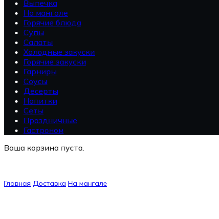
Выпечка
На мангале
Горячие блюда
Супы
Салаты
Холодные закуски
Горячие закуски
Гарниры
Соусы
Десерты
Напитки
Сеты
Праздничные
Гастроном
Ваша корзина пуста.
Главная
Доставка
На мангале
Каре теленка