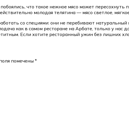
побоялись, что такое нежное мясо может пересохнуть пр
ействительно молодая телятина — мясо светлое, мягкое,
аботать со специями: они не перебивают натуральный в
одача как в самом ресторане на Арбате, только у нас 
петитным. Если хотите ресторанный ужин без лишних хл
поля помечены
*