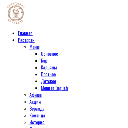
Главная
Ресторан
Меню
Основное
Бар
Кальяны
Постное
Детское
Menu in English
Афиша
Акции
Веранда
Команда
История