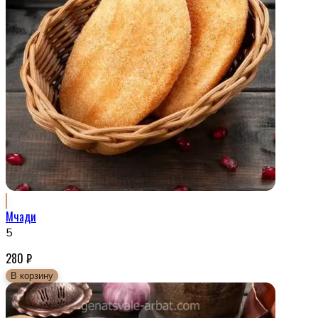
Мчади
5
280
₽
В корзину