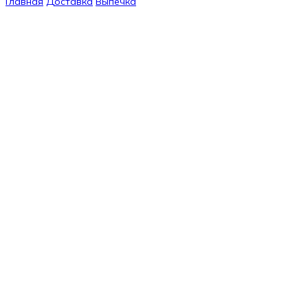
Главная
Доставка
Выпечка
Хачапури по-мегрельски